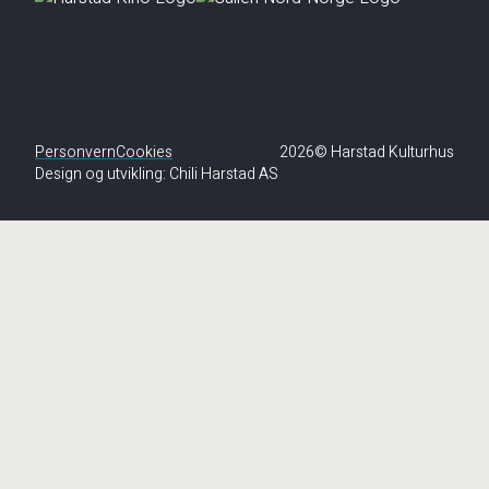
Personvern
Cookies
2026© Harstad Kulturhus
Design og utvikling:
Chili Harstad AS