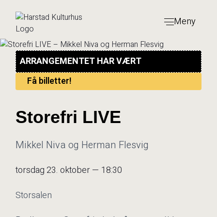
Hopp
til
Meny
innhold
ARRANGEMENTET HAR VÆRT
Få billetter!
Storefri LIVE
Mikkel Niva og Herman Flesvig
torsdag 23. oktober — 18:30
Storsalen