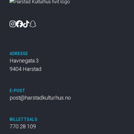
Instagram
Facebook
TikTok
Snapchat
ADRESSE
Havnegata 3
9404 Harstad
E-POST
post@harstadkulturhus.no
BILLETTSALG
770 28 109