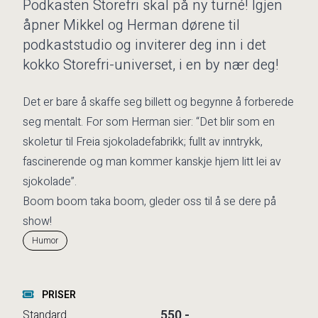
Podkasten Storefri skal på ny turné! Igjen
åpner Mikkel og Herman dørene til
podkaststudio og inviterer deg inn i det
kokko Storefri-universet, i en by nær deg!
Det er bare å skaffe seg billett og begynne å forberede
seg mentalt. For som Herman sier: “Det blir som en
skoletur til Freia sjokoladefabrikk; fullt av inntrykk,
fascinerende og man kommer kanskje hjem litt lei av
sjokolade”.
Boom boom taka boom, gleder oss til å se dere på
show!
Humor
PRISER
550,-
Standard