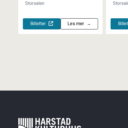
Storsalen
Storsal
Billetter
Les mer
Bille