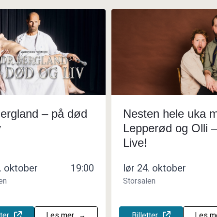
Bergland – på død
Nesten hele uka 
v
Lepperød og Olli 
Live!
. oktober
19:00
lør 24. oktober
en
Storsalen
tter
Les mer
Billetter
Les m