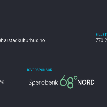
T
BILLE
harstadkulturhus.no
770 
HOVEDSPONSOR
dag