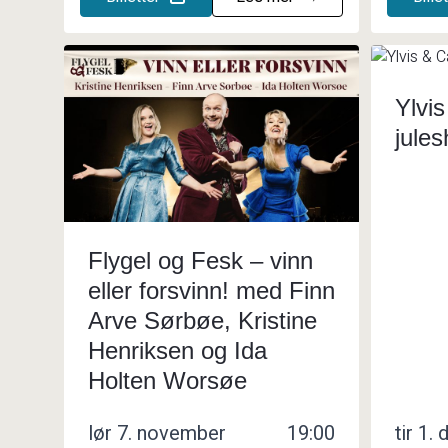
Ylvis
jule
Flygel og Fesk – vinn
eller forsvinn! med Finn
Arve Sørbøe, Kristine
Henriksen og Ida
Holten Worsøe
lør 7. november
19:00
tir 1.