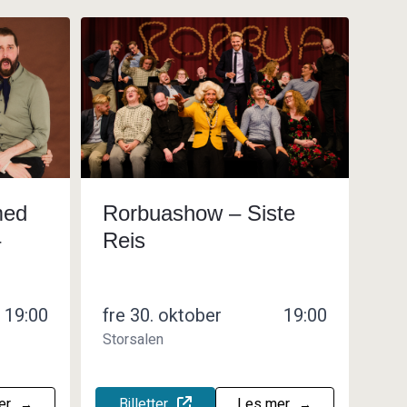
med
Rorbuashow – Siste
–
Reis
19:00
fre 30. oktober
19:00
Storsalen
er
Billetter
Les mer