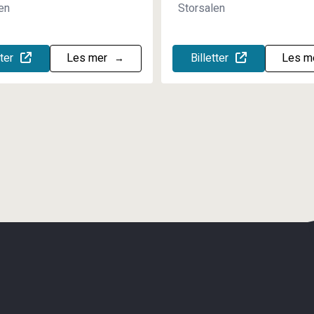
en
Storsalen
tter
Les mer
Billetter
Les m