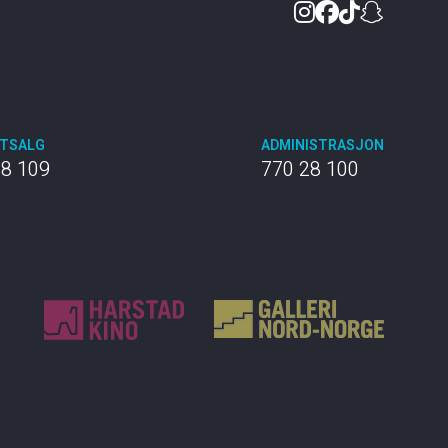
Instagram
Facebook
TikTok
Snapc
TTSALG
ADMINISTRASJON
28 109
770 28 100