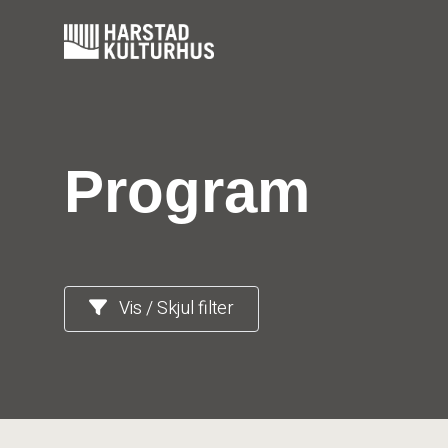
Hopp
til
innhold
Program
Vis / Skjul filter