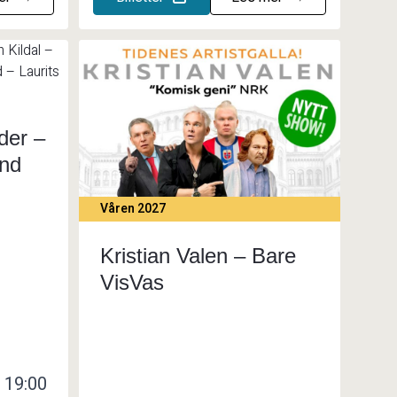
der –
end
Våren 2027
Kristian Valen – Bare
VisVas
19:00