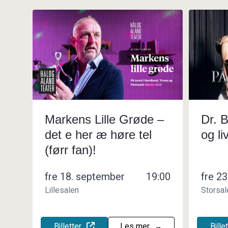
Markens Lille Grøde –
Dr. 
det e her æ høre tel
og li
(førr fan)!
fre 18. september
19:00
fre 23
Lillesalen
Storsal
Billetter
Les mer
Bille