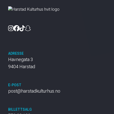
Instagram
Facebook
TikTok
Snapchat
ADRESSE
Havnegata 3
9404 Harstad
E-POST
post@harstadkulturhus.no
BILLETTSALG