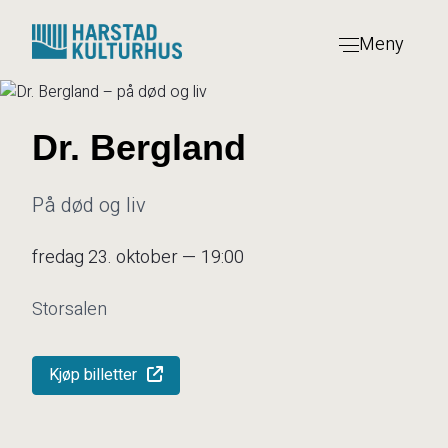
Hopp
til
Meny
innhold
Dr. Bergland
På død og liv
fredag 23. oktober — 19:00
Storsalen
Kjøp billetter