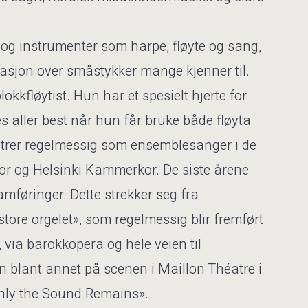
 og instrumenter som harpe, fløyte og sang,
sasjon over småstykker mange kjenner til.
okkfløytist. Hun har et spesielt hjerte for
s aller best når hun får bruke både fløyta
rer regelmessig som ensemblesanger i de
kor og Helsinki Kammerkor. De siste årene
mføringer. Dette strekker seg fra
store orgelet», som regelmessig blir fremført
 via barokkopera og hele veien til
 blant annet på scenen i Maillon Théatre i
Only the Sound Remains».