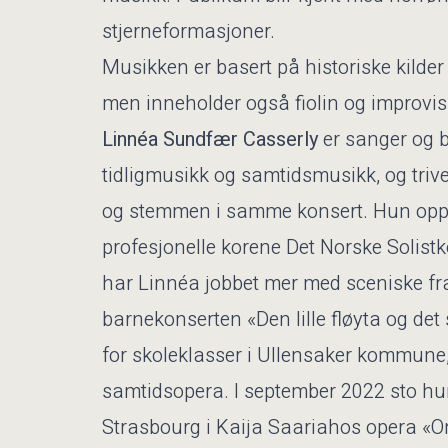
stjerneformasjoner.
Musikken er basert på historiske kilder
men inneholder også fiolin og improvi
Linnéa Sundfær Casserly
er sanger og bl
tidligmusikk og samtidsmusikk, og trive
og stemmen i samme konsert. Hun oppt
profesjonelle korene Det Norske Solist
har Linnéa jobbet mer med sceniske fra
barnekonserten «Den lille fløyta og det 
for skoleklasser i Ullensaker kommune,
samtidsopera. I september 2022 sto hun
Strasbourg i Kaija Saariahos opera «