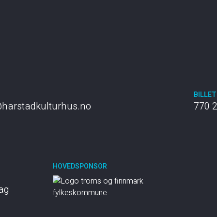
T
BILLE
harstadkulturhus.no
770 
HOVEDSPONSOR
dag