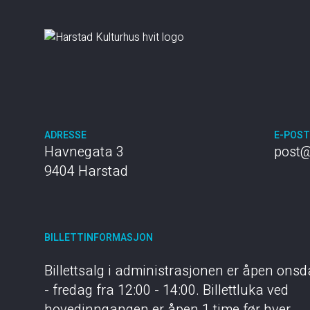
ADRESSE
E-POS
Havnegata 3
post@
9404 Harstad
BILLETTINFORMASJON
Billettsalg i administrasjonen er åpen ons
- fredag fra 12:00 - 14:00. Billettluka ved
hovedinngangen er åpen 1 time før hver