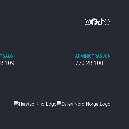
Instagram
Facebook
TikTok
Snapc
TTSALG
ADMINISTRASJON
28 109
770 28 100