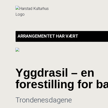
Hopp
til
innhold
ARRANGEMENTET HAR VÆRT
Yggdrasil – en
forestilling for b
Trondenesdagene