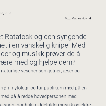
Foto: Mathea Hovind
net Ratatosk og den syngende
net i en vanskelig knipe. Med
ilder og musikk prøver de å
være med og hjelpe dem?
rnaturlige vesener som jotner, æser og
norrøn mytologi, og tar publikum med på en
ære med på å redde hovedpersonen med
ne sagn, nordisk middelaldermusikk og eldre