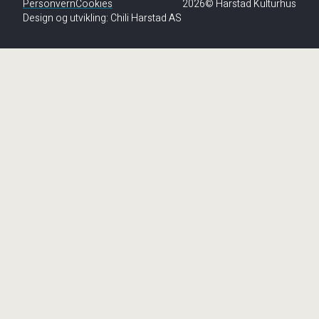
Personvern
Cookies
2026© Harstad Kulturhus
Design og utvikling:
Chili Harstad AS