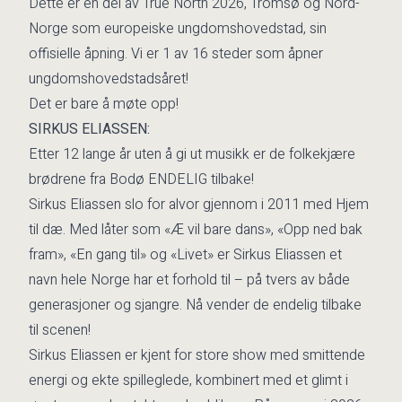
Dette er en del av True North 2026, Tromsø og Nord-
Norge som europeiske ungdomshovedstad, sin
offisielle åpning. Vi er 1 av 16 steder som åpner
ungdomshovedstadsåret!
Det er bare å møte opp!
SIRKUS ELIASSEN:
Etter 12 lange år uten å gi ut musikk er de folkekjære
brødrene fra Bodø ENDELIG tilbake!
Sirkus Eliassen slo for alvor gjennom i 2011 med Hjem
til dæ. Med låter som «Æ vil bare dans», «Opp ned bak
fram», «En gang til» og «Livet» er Sirkus Eliassen et
navn hele Norge har et forhold til – på tvers av både
generasjoner og sjangre. Nå vender de endelig tilbake
til scenen!
Sirkus Eliassen er kjent for store show med smittende
energi og ekte spilleglede, kombinert med et glimt i