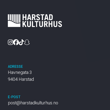
Instagram
Facebook
TikTok
Snapchat
ADRESSE
Havnegata 3
9404 Harstad
E-POST
post@harstadkulturhus.no