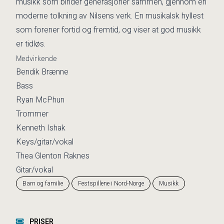
musikk som binder generasjoner sammen, gjennom en
moderne tolkning av Nilsens verk. En musikalsk hyllest
som forener fortid og fremtid, og viser at god musikk
er tidløs.
Medvirkende
Bendik Brænne
Bass
Ryan McPhun
Trommer
Kenneth Ishak
Keys/gitar/vokal
Thea Glenton Raknes
Gitar/vokal
Barn og familie
Festspillene i Nord-Norge
Musikk
PRISER