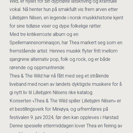
Wild, er hyllet for sin dyptfølte låtskriving og kraftfulle
vokal. Nå henter hun på smakfullt vis frem arven etter
Lillebjørn Nilsen, en legende i norsk musikkhistorie kjent
for sine tidløse viser og dype folkelige røtter.
Med tre kritikerroste album og en
Spellemannsnominasjon, har Thea markert seg som en
fremstående artist. Hennes musikk flyter fritt mellom
sjangrene alternativ pop, folk og rock, og er både
rørende og oppmuntrende.
Thea & The Wild har nå fått med seg et strålende
liveband med noen av landets dyktigste musikere for å
gi nytt liv til Lillebjørn Nilsens rike katalog.
Konserten «Thea & The Wild spiller Lillebjørn Nilsen» er
et bestillingsverk for Miniøya, og urfremføres på
festivalen 9. juni 2024, før den kan oppleves i Harstad.
Denne spesielle ettermiddagen lover Thea en feiring av