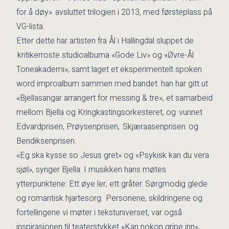
for å døy» avsluttet trilogien i 2013, med førsteplass på
VG-lista.
Etter dette har artisten fra Ål i Hallingdal sluppet de
kritikerroste studioalbuma «Gode Liv» og «Øvre-Ål
Toneakademi», samt laget et eksperimentelt spoken
word improalbum sammen med bandet. han har gitt ut
«Bjellasangar arrangert for messing & tre», et samarbeid
mellom Bjella og Kringkastingsorkesteret, og vunnet
Edvardprisen, Prøysenprisen, Skjæraasenprisen og
Bendiksenprisen.
«Eg ska kysse so Jesus gret» og «Psykisk kan du vera
sjøl», synger Bjella. I musikken hans møtes
ytterpunktene: Ett øye ler, ett gråter. Sørgmodig glede
og romantisk hjartesorg. Personene, skildringene og
fortellingene vi møter i tekstuniverset, var også
inspirasjonen til teaterstykket «Kan nokon gripe inn»,