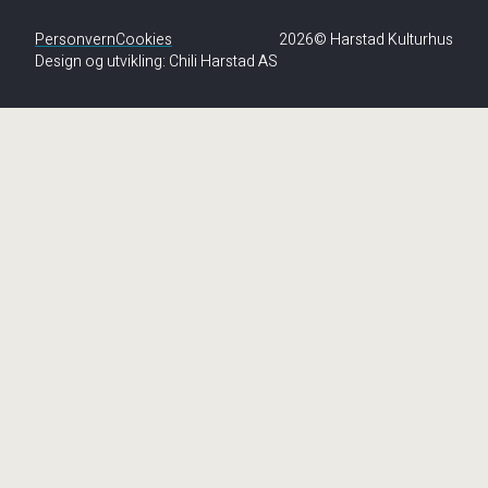
Personvern
Cookies
2026© Harstad Kulturhus
Design og utvikling:
Chili Harstad AS