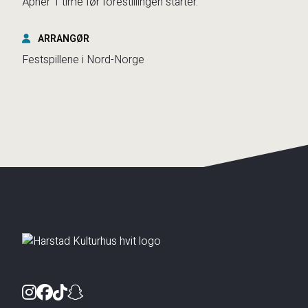
Åpner 1 time før forestillingen starter.
ARRANGØR
Festspillene i Nord-Norge
Instagram
Facebook
TikTok
Snapchat