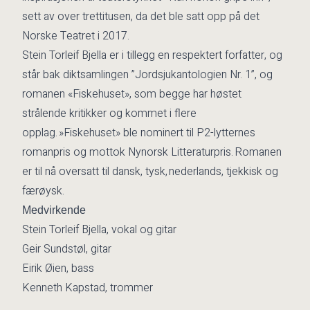
sett av over trettitusen, da det ble satt opp på det
Norske Teatret i 2017.
Stein Torleif Bjella er i tillegg en respektert forfatter, og
står bak diktsamlingen ”Jordsjukantologien Nr. 1”, og
romanen «Fiskehuset», som begge har høstet
strålende kritikker og kommet i flere
opplag. »Fiskehuset» ble nominert til P2-lytternes
romanpris og mottok Nynorsk Litteraturpris. Romanen
er til nå oversatt til dansk, tysk, nederlands, tjekkisk og
færøysk.
Medvirkende
Stein Torleif Bjella, vokal og gitar
Geir Sundstøl, gitar
Eirik Øien, bass
Kenneth Kapstad, trommer