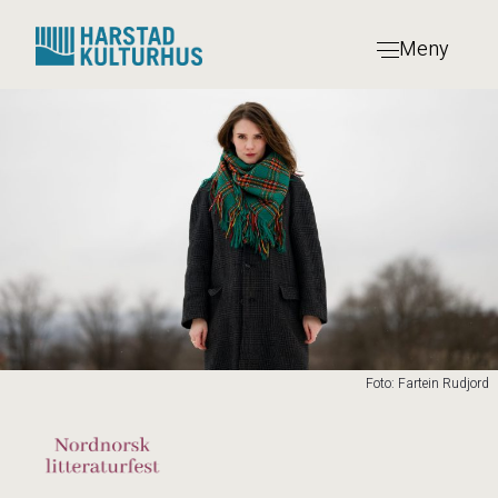
Hopp
til
Meny
innhold
Foto: Fartein Rudjord