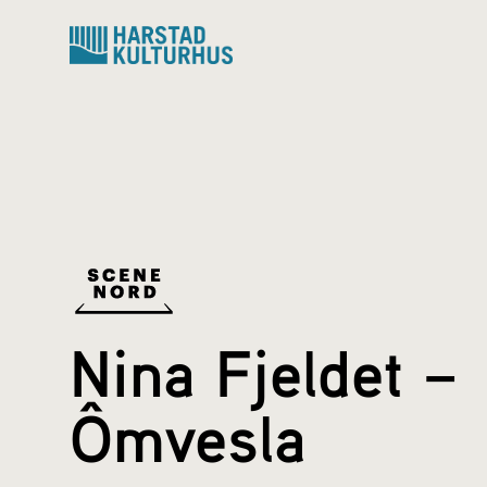
Hopp
til
innhold
Nina Fjeldet –
Ômvesla