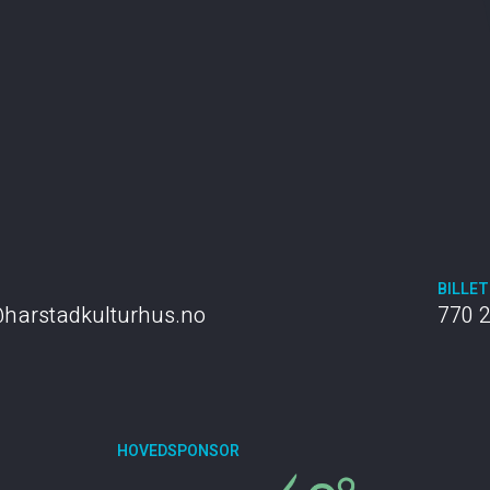
T
BILLE
harstadkulturhus.no
770 
HOVEDSPONSOR