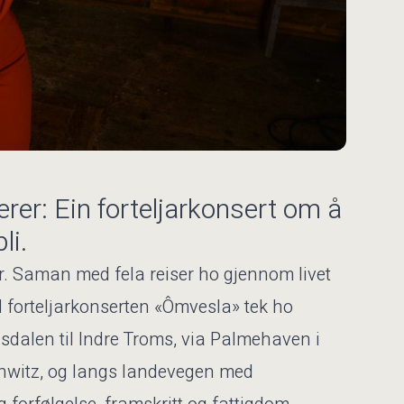
er: Ein forteljarkonsert om å
li.
der. Saman med fela reiser ho gjennom livet
 I forteljarkonserten «Ômvesla» tek ho
dalen til Indre Troms, via Palmehaven i
hwitz, og langs landevegen med