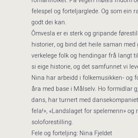
romanifolket. På vegen møtes fridom og 
felespel og forteljarglede. Og som ein r
godt dei kan.
Ômvesla er ei sterk og gripande førestill
historier, og bind det heile saman med g
verkelege folk og hendingar frå langt til
si eige historie, og det samfunnet vi leve
Nina har arbeidd i folkemusikken- og fol
åra med base i Målselv. Ho formidlar gje
dans, har turnert med dansekompaniet 
fela!», «Landslaget for spelemenn» og 
soloforestilling.
Fele og forteljing: Nina Fjeldet