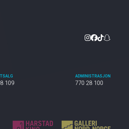
Instagram
Facebook
TikTok
Snapc
TTSALG
ADMINISTRASJON
28 109
770 28 100