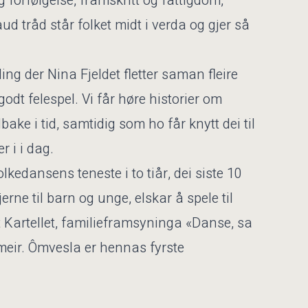
forfølgelse, framskritt og fattigdom,
aud tråd står folket midt i verda og gjer så
ing der Nina Fjeldet fletter saman fleire
odt felespel. Vi får høre historier om
bake i tid, samtidig som ho får knytt dei til
r i i dag.
kedansens teneste i to tiår, dei siste 10
rne til barn og unge, elskar å spele til
Kartellet, familieframsyninga «Danse, sa
meir. Ômvesla er hennas fyrste