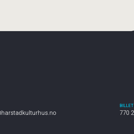
T
BILLE
harstadkulturhus.no
770 