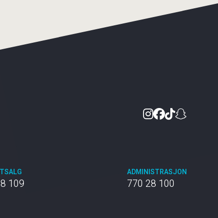
Instagram
Facebook
TikTok
Snapc
TTSALG
ADMINISTRASJON
28 109
770 28 100