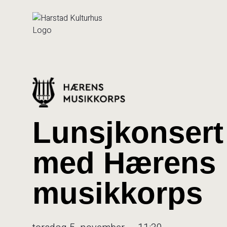
Hopp
til
innhold
Lunsjkonsert
med Hærens
musikkorps