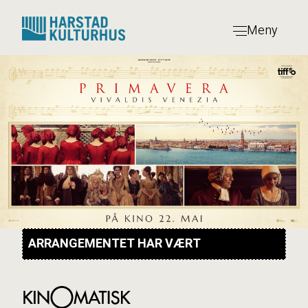
Hopp
til
Meny
innhold
ARRANGEMENTET HAR VÆRT