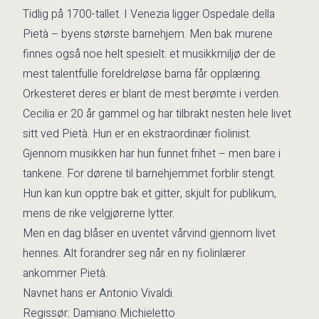
Tidlig på 1700-tallet. I Venezia ligger Ospedale della
Pietà – byens største barnehjem. Men bak murene
finnes også noe helt spesielt: et musikkmiljø der de
mest talentfulle foreldreløse barna får opplæring.
Orkesteret deres er blant de mest berømte i verden.
Cecilia er 20 år gammel og har tilbrakt nesten hele livet
sitt ved Pietà. Hun er en ekstraordinær fiolinist.
Gjennom musikken har hun funnet frihet – men bare i
tankene. For dørene til barnehjemmet forblir stengt.
Hun kan kun opptre bak et gitter, skjult for publikum,
mens de rike velgjørerne lytter.
Men en dag blåser en uventet vårvind gjennom livet
hennes. Alt forandrer seg når en ny fiolinlærer
ankommer Pietà.
Navnet hans er Antonio Vivaldi.
Regissør: Damiano Michieletto