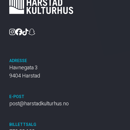
Instagram
Facebook
TikTok
Snapchat
ADRESSE
Havnegata 3
9404 Harstad
E-POST
post@harstadkulturhus.no
BILLETTSALG