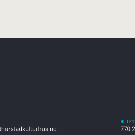
T
BILLE
harstadkulturhus.no
770 