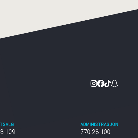
Instagram
Facebook
TikTok
Snapc
TTSALG
ADMINISTRASJON
28 109
770 28 100