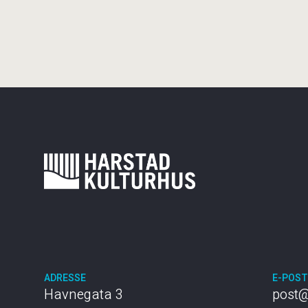
ADRESSE
E-POS
Havnegata 3
post@