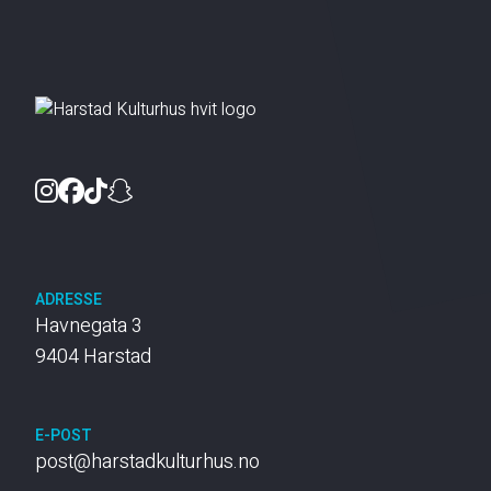
Instagram
Facebook
TikTok
Snapchat
ADRESSE
Havnegata 3
9404 Harstad
E-POST
post@harstadkulturhus.no