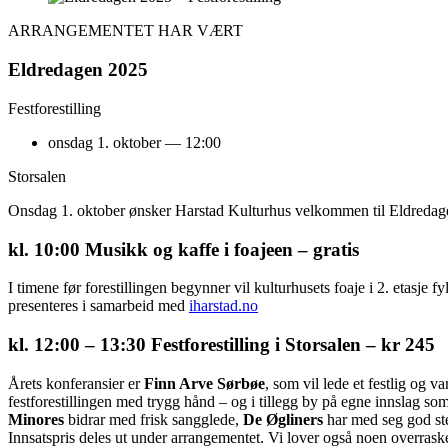
ARRANGEMENTET HAR VÆRT
Eldredagen 2025
Festforestilling
onsdag 1. oktober — 12:00
Storsalen
Onsdag 1. oktober ønsker Harstad Kulturhus velkommen til Eldredagen
kl. 10:00 Musikk og kaffe i foajeen – gratis
I timene før forestillingen begynner vil kulturhusets foaje i 2. etasje 
presenteres i samarbeid med
iharstad.no
kl. 12:00 – 13:30 Festforestilling i Storsalen – kr
245
Årets konferansier er
Finn Arve Sørbøe
, som vil lede et festlig og 
festforestillingen med trygg hånd – og i tillegg by på egne innslag so
Minores
bidrar med frisk sangglede,
De Øgliners
har med seg god s
Innsatspris deles ut under arrangementet. Vi lover også noen overraske