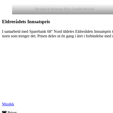
Barnekoret Minores. Foto: Camilla Norvoll
Eldrerådets Innsatspris
I samarbeid med Sparebank 68° Nord tildeles Eldrerådets Innsatspris til
noen som trenger det. Prisen deles ut én gang i året i forbindelse me
Musikk
Priser