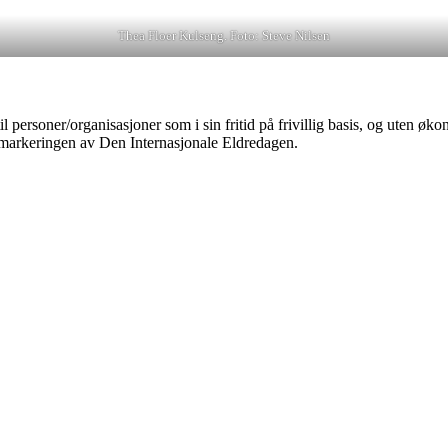
Thea Floer Kulseng. Foto: Steve Nilsen
 personer/organisasjoner som i sin fritid på frivillig basis, og uten øko
d markeringen av Den Internasjonale Eldredagen.