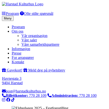
Hopp
til
innhold
Program
Ofte stilte spørsmål
Meny
Program
Om oss
Vår organisasjon
Våre saler
Våre samarbeidspartnere
Informasjon
Presse
For arrangører
Kontakt
Gavekort!
Meld deg på nyhetsbrev
Havnegata 3
9404 Harstad
post@harstadkulturhus.no
Billettkontor:
770 28 109
Administrasjon:
770 28 100
Instagram
Facebook
TikTok