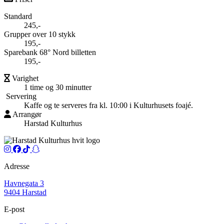
Standard
245,-
Grupper over 10 stykk
195,-
Sparebank 68° Nord billetten
195,-
Varighet
1 time og 30 minutter
Servering
Kaffe og te serveres fra kl. 10:00 i Kulturhusets foajé.
Arrangør
Harstad Kulturhus
Instagram
Facebook
TikTok
Snapchat
Adresse
Havnegata 3
9404 Harstad
E-post