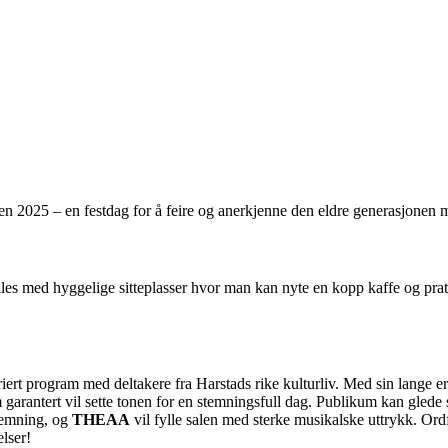
 2025 – en festdag for å feire og anerkjenne den eldre generasjonen m
fylles med hyggelige sitteplasser hvor man kan nyte en kopp kaffe og prat,
variert program med deltakere fra Harstads rike kulturliv. Med sin lange 
m garantert vil sette tonen for en stemningsfull dag. Publikum kan glede
temning, og
THEAA
vil fylle salen med sterke musikalske uttrykk. Ord
lser!