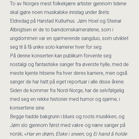
To av Norges mest folkekjære artister gjennom tidene
skal gjøre noen musikalske innslag under årets
Eldredag på Harstad Kulturhus. Jørn Hoel og Steinar
Albrigtsen er de to barndomskameratene, som i
ungdommen var en sjarmerende sangduo, som utviklet
seg til å få unike solo-karrierer hver for seg.
På denne konserten kan publikum forvente seg
nostalgi og fantastiske sanger fra øverste hylle, med de
meste kjente hitsene fra hver deres karriere, men også
sanger de har hatt på eget reportuar i alle disse årene.
Siden de kommer fra Nord-Norge, har de selvfølgelig
med seg en rekke historier med humor og sjarme, i
konsertene sine.
Begge hadde bakgrunn i blues og roots musikken, og
Jørn slo gjennom først med vakre og nære sanger på
norsk; «
Har en drøm
,
Elske i sneen
, og
Ei hand å holde