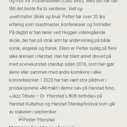
og mor fra Trosterudveien (Oslo Vest). Med det har han
fått det beste fra to verdener:
Vett og
uvett
møter
Skikk og bruk
. Petter har over 20 års
erfaring som toastmaster, konferansier og formidler.
På dagtid er han lærer ved Heggen videregående
skole, der han på strak arm tar undervisning på både
norsk, engelsk og fransk. Ellers er Petter synlig på flere
ulike arenaer i Harstad. Han har blant annet drevet på
med scenekunsten standup siden 2016, som han gjør
alene eller sammen med andre komikere i ulike
konstellasjoner. I 2023 har han vært stor pådriver i
produksjonene «All makt i denne sal» på Harstad Kino,
«Jazz Tribute – Dr. Ytterstad´s 80th birthday» på
Harstad Kulturhus og Harstad Standupfestival som går
av stabelen i september.