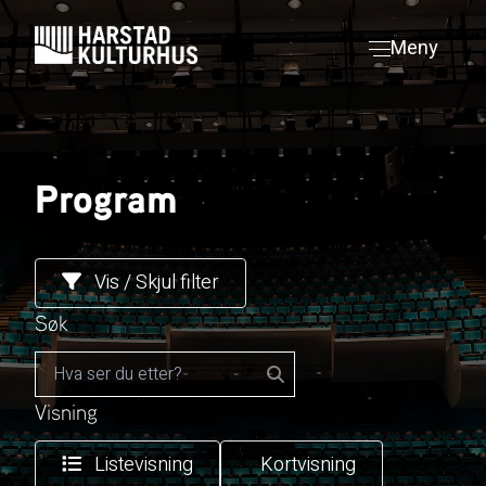
Hopp
til
Meny
innhold
Program
Vis / Skjul filter
Søk
Visning
Listevisning
Kortvisning