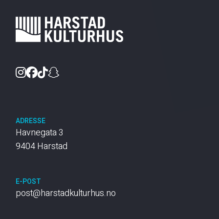
Instagram
Facebook
TikTok
Snapchat
ADRESSE
Havnegata 3
9404 Harstad
E-POST
post@harstadkulturhus.no